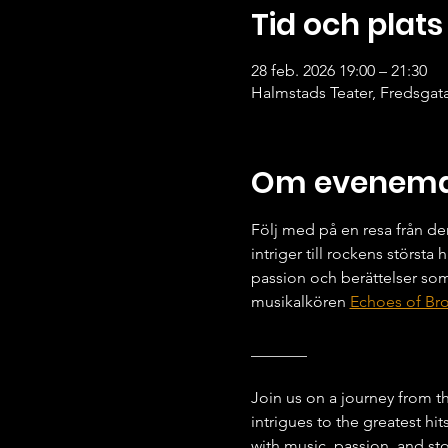
Tid och plats
28 feb. 2026 19:00 – 21:30
Halmstads Teater, Fredsgata
Om evenem
Följ med på en resa från den
intriger till rockens största 
passion och berättelser so
musikalkören 
Echoes of Br
_______
Join us on a journey from th
intrigues to the greatest hi
with music, passion, and sto