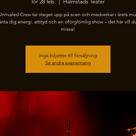
lör 28 feb.
  |  
Halmstads Teater
nrivaled Crew tar steget upp på scen och medverkar i årets mu
nta dig energi, attityd och en oförglömlig show – det här vill d
missa!
Inga biljetter till försäljning
Se andra evenemang