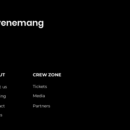
evenemang
UT
CREW ZONE
Tickets
t us
Media
ing
act
Partners
ts