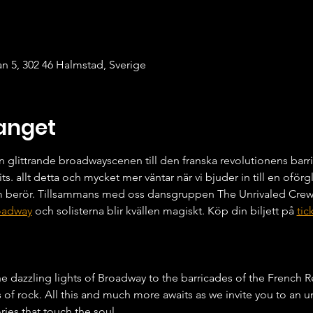
n 5, 302 46 Halmstad, Sverige
anget
 glittrande broadwayscenen till den franska revolutionens barri
hits. allt detta och mycket mer väntar när vi bjuder in till en oförg
m berör. Tillsammans med oss dansgruppen The Unrivaled Crew,
oadway
 och solisterna blir kvällen magiskt. Köp din biljett på 
tic
e dazzling lights of Broadway to the barricades of the French R
ts of rock. All this and much more awaits as we invite you to an u
ries that touch the soul.