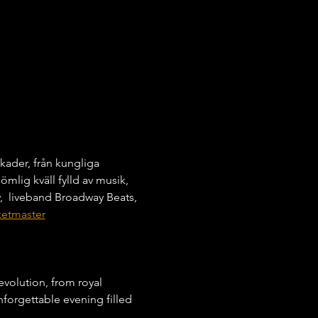
kader, från kungliga 
lömlig kväll fylld av musik, 
  liveband Broadway Beats, 
ketmaster
evolution, from royal 
nforgettable evening filled 