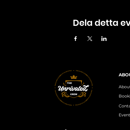
Dela detta 
ABO
Abou
Book
Cont
Even