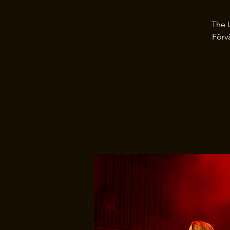
The U
Förvä