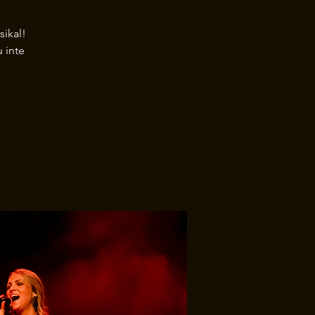
sikal!
u inte