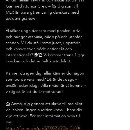
Är du mellan 12–17 år och älskar att dansa? 
Går med i Junior Crew – för dig som vill 
MER än bara gå en vanlig danskurs med 
avslutningsshow!
Vi söker unga dansare med passion, driv 
och hunger att växa, både på och utanför 
scenen. Vill du stå i rampljuset, uppträda, 
och kanske tävla både nationellt och 
internationellt? 🌍🏆 Vi kommer träna 1 ggr 
i veckan och det är helt kostndsfritt.
Känner du igen dig, eller känner du någon 
som borde vara med? Då är det dags – 
ansök redan idag!  Alla nivåer är välkomna – 
viktigast är att du är motiverad!
📩 Anmäl dig genom att skriva till oss eller 
via länken. Ingen audition krävs – bara din 
vilja att växa. För mer information skriv till 
oss.
https://forms.gle/pm2jTXGZzf2QmGUYA