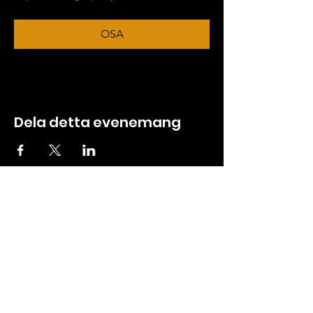
OSA
Dela detta evenemang
ABOUT
CREW ZONE
About us
Tickets