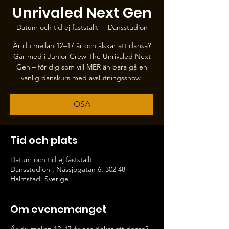
Unrivaled Next Gen
Datum och tid ej fastställt
  |  
Dansstudion
Är du mellan 12–17 år och älskar att dansa?
Går med i Junior Crew The Unrivaled Next
Gen – för dig som vill MER än bara gå en
vanlig danskurs med avslutningsshow!
OSA
Tid och plats
Datum och tid ej fastställt
Dansstudion , Nässjögatan 6, 302 48
Halmstad, Sverige
Om evenemanget