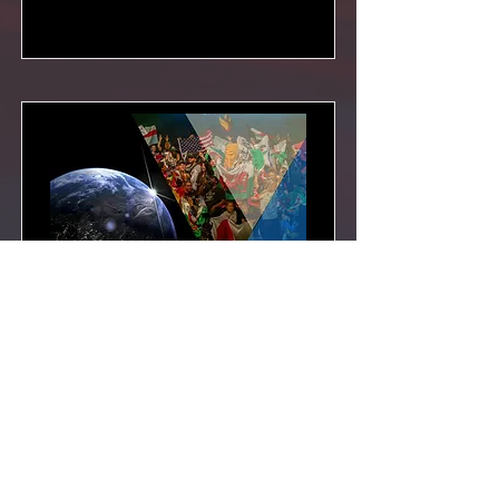
UDO World Street Dance
Championships 2024
14-18 augusti
Finalen i Storbritaninen
Läs mer